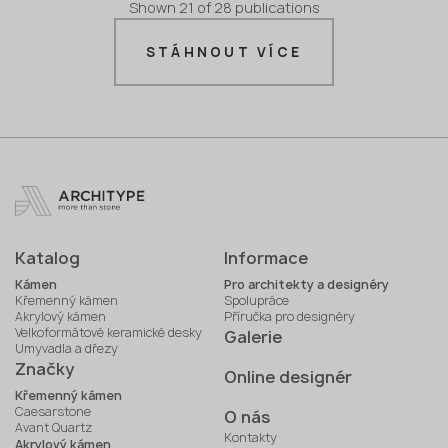
Shown
21
of
28
publications
STÁHNOUT VÍCE
Katalog
Informace
Kámen
Pro architekty a designéry
Křemenný kámen
Spolupráce
Akrylový kámen
Příručka pro designéry
Velkoformátové keramické desky
Galerie
Umyvadla a dřezy
Značky
Online designér
Křemenný kámen
Caesarstone
O nás
Avant Quartz
Kontakty
Akrylový kámen