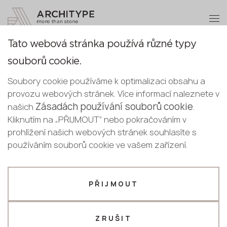
+48 22 602 20 22
Stát se partnerem
Tato webová stránka používá různé typy
Děkujeme!
Stát se
Blog
souborů cookie.
partnerem
Czech
naši manažeři Vás budou brzy
Soubory cookie používáme k optimalizaci obsahu a
English
Všechny publikace
Reference
Recenze
kontaktovat
provozu webových stránek. Více informací naleznete v
Odešlete své údaje nebo nám zavolejte
Czech
Zásadách používání souborů cookie
našich
.
+48 22 602 20 22
Kliknutím na „PŘIJMOUT“ nebo pokračováním v
prohlížení našich webových stránek souhlasíte s
Váš firemní profil
používáním souborů cookie ve vašem zařízení.
Výrobce
Designér
PŘIJMOUT
Jméno *
ZRUŠIT