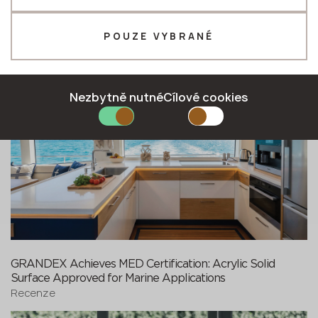
Telefon *
Digital Print by Avant Quartz: A New Philosophy of Depth
POUZE VYBRANÉ
and Realism
Reference
E-mail *
Nezbytně nutné
Cílové cookies
ODEŠLETE ŽÁDANKU
Zásady ochrany osobních údajů
GRANDEX Achieves MED Certification: Acrylic Solid
Surface Approved for Marine Applications
Recenze